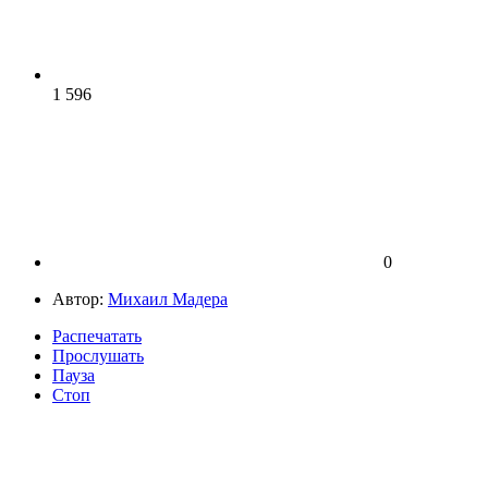
1 596
0
Автор:
Михаил Мадера
Распечатать
Прослушать
Пауза
Стоп