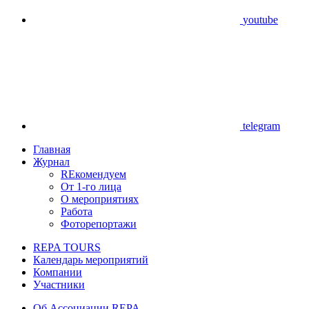
youtube
telegram
Главная
Журнал
REкомендуем
От 1-го лица
О мероприятиях
Работа
Фоторепортажи
REPA TOURS
Календарь мероприятий
Компании
Участники
Об Ассоциации REPA