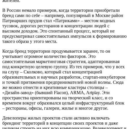
жителей.
В России немало примеров, когда территории приобретали
бренд сами по себе – например, популярный в Москве район
Патриарших прудов стал «Патриками» – местом модных
тусовок, дорогих ресторанов и концентрации людей с
высоким доходом. Это спонтанный процесс, который не
предусматривал самостоятельных импульсов к формированию
такого образа у этого места.
Когда бренд территории продумывается заранее, то он
учитывает огромное количество факторов. Это
самостоятельная маркетинговая стратегия, адаптированная
под конкретную целевую группу. Из тех примеров, что у всех
на слуху – Сколково, который стал концентрацией
образовательных и научных разработок, стартап-инкубатором
и точкой притяжения предпринимателей новой волны. Сюда
же можно отнести и креативные кластеры столицы –
«Дизайн-завод» (бывший Flacon), ARMA, Artplay. Эти
пространства ориентированы на творческий класс, и со
временем вокруг образовался целый инфраструктурный блок
– рестораны, офисы, галереи, жилье и многое другое.
Девелоперы жилых проектов стали активно включать
брендинг территорий в концепции своих проектов и даже
целиком строить на них всю коммуникацию. Редевелопмент и