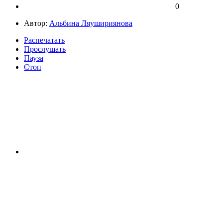
0
Автор:
Альбина Ляушириянова
Распечатать
Прослушать
Пауза
Стоп