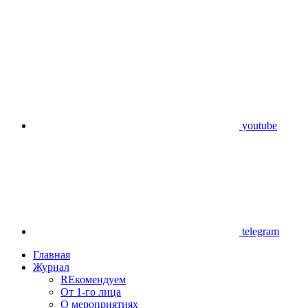
youtube
telegram
Главная
Журнал
REкомендуем
От 1-го лица
О мероприятиях