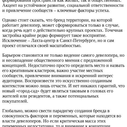
формирования пространств как жилых, так и общественных.
Акцент на устойчивое развитие, социальной ответственности
и привлечение сообществ – ключевые факторы успеха.
Однако стоит сказать, что бренд территории, на которой
работает девелопер, может сформироваться только в случае,
когда речь идет о действительно крупных проектах. Точечная
застройка крайне редко формирует такое восприятие.
Исключение – Лахта-центр в Санкт-Петербурге, но и сам
проект отличался своей масштабностью.
Барьером становится не только видение самого девелопера, но
и несовпадение общественного мнения с предложенной
концепцией. Недостаточно просто определить место и назвать
его креативным кластером, важно участие местных
сообществ, привлечение внимания и искренний интерес
аудитории. Воспроизвести это искусственно созданным
контекстом можно лишь отчасти. И нет никаких гарантий, что
новый «город-сад» будет являться таковым в головах его
жителей или резидентов, а также потенциальных
покупателей.
Глобально, можно свести парадигму создания бренда в
совокупность факторов и переменных, которые находятся во
власти девелоперов. Но если критическая масса этих
переменных недостаточна, то и внимание к концепции