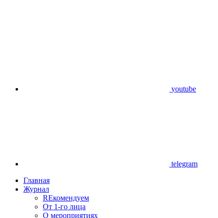
youtube
telegram
Главная
Журнал
REкомендуем
От 1-го лица
О мероприятиях