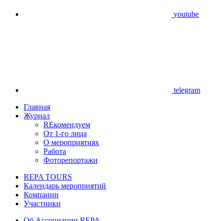
youtube
telegram
Главная
Журнал
REкомендуем
От 1-го лица
О мероприятиях
Работа
Фоторепортажи
REPA TOURS
Календарь мероприятий
Компании
Участники
Об Ассоциации REPA