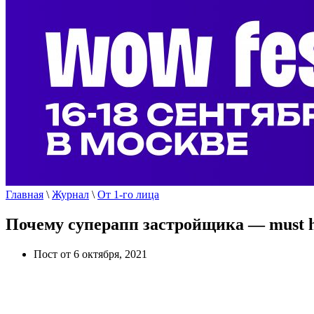
Главная
\
Журнал
\
От 1-го лица
Почему суперапп застройщика — must ha
Пост от 6 октября, 2021