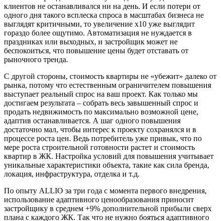
клиентов не останавливался ни на день. И если потери от
одного дня такого всплеска спроса в масштабах бизнеса не
выглядят критичными, то увеличение х10 уже выглядит
гораздо более ощутимо. Автоматизация не нуждается в
праздниках или выходных, и застройщик может не
беспокоиться, что повышение цены будет отставать от
рыночного тренда.
С другой стороны, стоимость квартиры не «убежит» далеко от
рынка, потому что естественным ограничителем повышения
выступает реальный спрос на ваш проект. Как только мы
достигаем результата – собрать весь завышенный спрос и
продать недвижимость по максимально возможной цене,
адаптив останавливается. А шаг одного повышения
достаточно мал, чтобы интерес к проекту сохранялся и в
процессе роста цен. Ведь потребитель уже привык, что по
мере роста строительной готовности растет и стоимость
квартир в ЖК. Настройка условий для повышения учитывает
уникальные характеристики объекта, такие как сила бренда,
локация, инфраструктура, отделка и т.д.
По опыту ALLIO за три года с момента первого внедрения,
использование адаптивного ценообразования приносит
застройщику в среднем +9% дополнительной прибыли сверх
плана с каждого ЖК. Так что не нужно бояться адаптивного