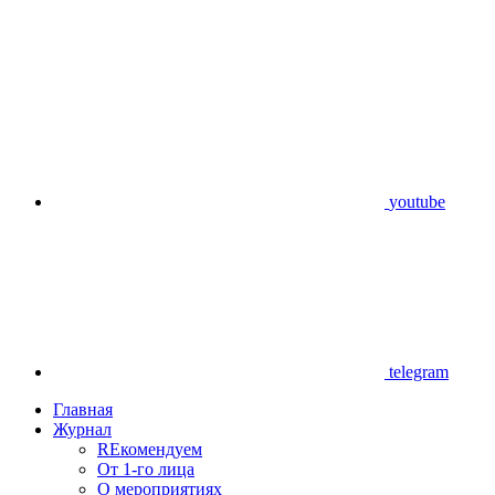
youtube
telegram
Главная
Журнал
REкомендуем
От 1-го лица
О мероприятиях