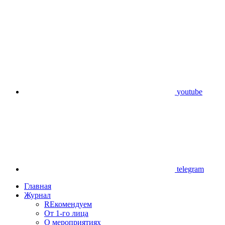
youtube
telegram
Главная
Журнал
REкомендуем
От 1-го лица
О мероприятиях