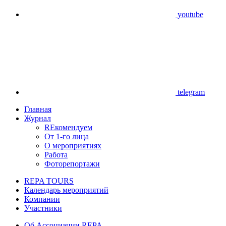
youtube
telegram
Главная
Журнал
REкомендуем
От 1-го лица
О мероприятиях
Работа
Фоторепортажи
REPA TOURS
Календарь мероприятий
Компании
Участники
Об Ассоциации REPA