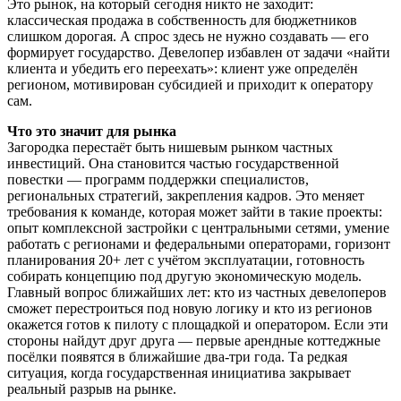
Это рынок, на который сегодня никто не заходит:
классическая продажа в собственность для бюджетников
слишком дорогая. А спрос здесь не нужно создавать — его
формирует государство. Девелопер избавлен от задачи «найти
клиента и убедить его переехать»: клиент уже определён
регионом, мотивирован субсидией и приходит к оператору
сам.
Что это значит для рынка
Загородка перестаёт быть нишевым рынком частных
инвестиций. Она становится частью государственной
повестки — программ поддержки специалистов,
региональных стратегий, закрепления кадров. Это меняет
требования к команде, которая может зайти в такие проекты:
опыт комплексной застройки с центральными сетями, умение
работать с регионами и федеральными операторами, горизонт
планирования 20+ лет с учётом эксплуатации, готовность
собирать концепцию под другую экономическую модель.
Главный вопрос ближайших лет: кто из частных девелоперов
сможет перестроиться под новую логику и кто из регионов
окажется готов к пилоту с площадкой и оператором. Если эти
стороны найдут друг друга — первые арендные коттеджные
посёлки появятся в ближайшие два-три года. Та редкая
ситуация, когда государственная инициатива закрывает
реальный разрыв на рынке.