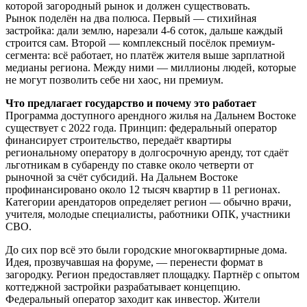
которой загородный рынок и должен существовать.
Рынок поделён на два полюса. Первый — стихийная
застройка: дали землю, нарезали 4-6 соток, дальше каждый
строится сам. Второй — комплексный посёлок премиум-
сегмента: всё работает, но платёж жителя выше зарплатной
медианы региона. Между ними — миллионы людей, которые
не могут позволить себе ни хаос, ни премиум.
Что предлагает государство и почему это работает
Программа доступного арендного жилья на Дальнем Востоке
существует с 2022 года. Принцип: федеральный оператор
финансирует строительство, передаёт квартиры
региональному оператору в долгосрочную аренду, тот сдаёт
льготникам в субаренду по ставке около четверти от
рыночной за счёт субсидий. На Дальнем Востоке
профинансировано около 12 тысяч квартир в 11 регионах.
Категории арендаторов определяет регион — обычно врачи,
учителя, молодые специалисты, работники ОПК, участники
СВО.
До сих пор всё это были городские многоквартирные дома.
Идея, прозвучавшая на форуме, — перенести формат в
загородку. Регион предоставляет площадку. Партнёр с опытом
коттеджной застройки разрабатывает концепцию.
Федеральный оператор заходит как инвестор. Жители