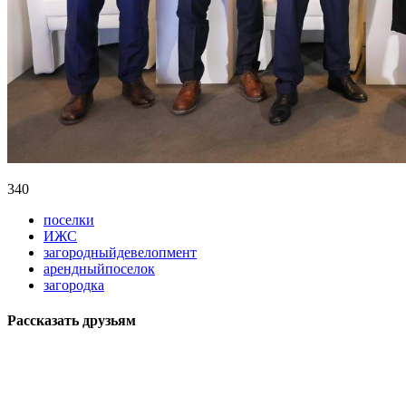
340
поселки
ИЖС
загородныйдевелопмент
арендныйпоселок
загородка
Рассказать друзьям