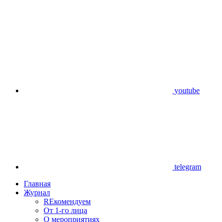
youtube
telegram
Главная
Журнал
REкомендуем
От 1-го лица
О мероприятиях