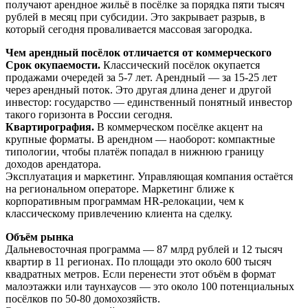
получают арендное жильё в посёлке за порядка пяти тысяч
рублей в месяц при субсидии. Это закрывает разрыв, в
который сегодня проваливается массовая загородка.
Чем арендный посёлок отличается от коммерческого
Срок окупаемости.
Классический посёлок окупается
продажами очередей за 5-7 лет. Арендный — за 15-25 лет
через арендный поток. Это другая длина денег и другой
инвестор: государство — единственный понятный инвестор
такого горизонта в России сегодня.
Квартирография.
В коммерческом посёлке акцент на
крупные форматы. В арендном — наоборот: компактные
типологии, чтобы платёж попадал в нижнюю границу
доходов арендатора.
Эксплуатация и маркетинг. Управляющая компания остаётся
на региональном операторе. Маркетинг ближе к
корпоративным программам HR-релокации, чем к
классическому привлечению клиента на сделку.
Объём рынка
Дальневосточная программа — 87 млрд рублей и 12 тысяч
квартир в 11 регионах. По площади это около 600 тысяч
квадратных метров. Если перенести этот объём в формат
малоэтажки или таунхаусов — это около 100 потенциальных
посёлков по 50-80 домохозяйств.