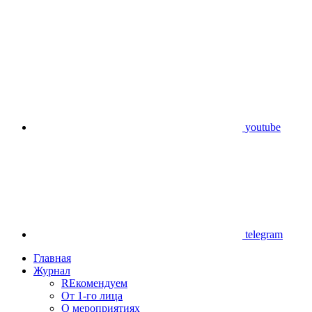
youtube
telegram
Главная
Журнал
REкомендуем
От 1-го лица
О мероприятиях