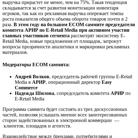
выручка прирастет не менее, чем на 75%. Такая тенденция
складывается за счет развития монетизации инвентаря
игроков, так как их рекламная выручка опережает темпы
роста показателя общего объема оборота товаров почти в 2
раза.
В этом году на большом ECOM саммите председатели
комитета АРИР по E-Retail Media при активном участии
главных участников сегмента
рассмотрят экосистему E-
Retail Media, новые предложения от площадок, затронут
вопросы прозрачности аналитики и маркировки рекламных
материалов.
Модераторы ECOM саммита:
Андрей Волков
, председатель рабочей группы E-Retail
Media в
АРИР
, операционный директор
Easy
Commerce
Надежда Шилова
, сопредседатель комитета
АРИР
по
E-Retail Media
Программа саммита будет состоять из трех дискуссионных
частей, позволяя услышать мнение всех заинтересованных
сторон задействованных в электронной коммерции
—
клиентов, площадок и агентств.
Взаимодействие между брендами, потребителями и