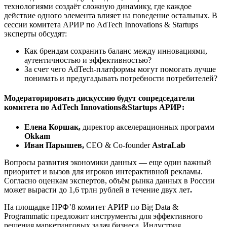
технологиями создаёт сложную динамику, где каждое
действие одного элемента влияет на поведение остальных. В
сессии комитета АРИР по AdTech Innovations & Startups
эксперты обсудят:
Как брендам сохранить баланс между инновациями,
аутентичностью и эффективностью?
За счет чего AdTech-платформы могут помогать лучше
понимать и предугадывать потребности потребителей?
Модераторировать дискуссию будут сопредседатели
комитета по AdTech Innovations&Startups АРИР:
​​Елена Коршак,
директор акселерационных программ
Okkam
Иван Парышев,
CEO & Сo-founder
AstraLab
Вопросы развития экономики данных — еще один важный
приоритет и вызов для игроков интерактивной рекламы.
Согласно оценкам экспертов, объём рынка данных в России
может вырасти до 1,6 трлн рублей в течение двух ле
т
.
На площадке НРФ’8 комитет АРИР по Big Data &
Programmatic предложит инструменты для эффективного
решения маркетинговых задач бизнеса. Индустрия