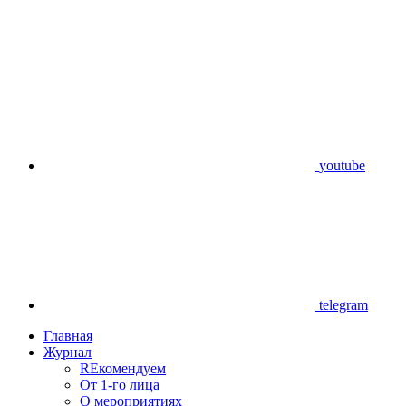
youtube
telegram
Главная
Журнал
REкомендуем
От 1-го лица
О мероприятиях