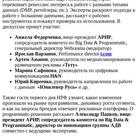
переживает ренессанс интереса к работе с разными типами
данных (DMP, ритейлеры, etc.). Эксперты раскроют подходы к
работе с большими данными, расскажут о рабочих
инструментах и покажут примеры их использования. В
дискуссии примут участие:
Анжела Федорченко,
вице-президент
АРИР
,
сопредседатель комитета по Big Data & Programmatic,
генеральный директор Weborama (модератор)
Ярослав Варзанов
, Performance director
i.com
Артем Аманов
, руководитель по медиапланированию и
размещению рекламы
«Туту»
Марина Сафонова
, руководитель по цифровым
коммуникациям
H&N
Юрий Киреенко,
руководитель направления по работе
с данным
«Юнилевер Русь»
и др.
Также гости первого дня НРФ узнают, какие изменения
произошли на рынке программатик, динамику роста сегмента,
и как на запросы брендов отвечают рекламные платформы. О
programmatic-решениях расскажет
Александр Папков, вице-
президент АРИР, сопредседатель комитета по Big Data &
Programmatic, директор по инновациям группы АДВ
совместно с ведущими экспертами.