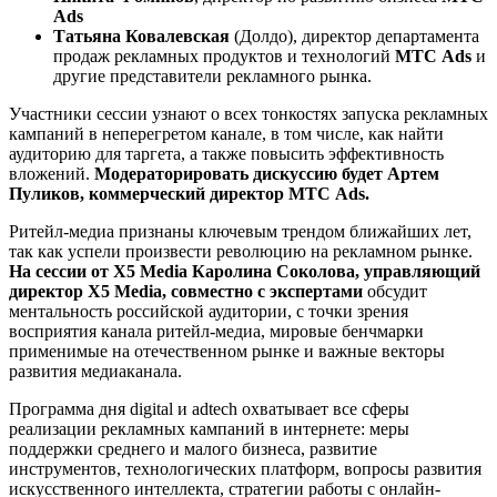
Ads
Татьяна Ковалевская
(Долдо), директор департамента
продаж рекламных продуктов и технологий
МТС Ads
и
другие представители рекламного рынка.
Участники сессии узнают о всех тонкостях запуска рекламных
кампаний в неперегретом канале, в том числе, как найти
аудиторию для таргета, а также повысить эффективность
вложений.
Модераторировать дискуссию будет Артем
Пуликов, коммерческий директор МТС Ads.
Ритейл-медиа признаны ключевым трендом ближайших лет,
так как успели произвести революцию на рекламном рынке.
На сессии от
X5 Mediа
Каролина Соколова, управляющий
директор X5 Media, совместно с экспертами
обсудит
ментальность российской аудитории, с точки зрения
восприятия канала
ритейл-медиа, мировые бенчмарки
применимые на отечественном рынке и важные векторы
развития медиаканала.
Программа дня digital и adtech охватывает все сферы
реализации рекламных кампаний в интернете: меры
поддержки среднего и малого бизнеса, развитие
инструментов, технологических платформ, вопросы развития
искусственного интеллекта, стратегии работы с онлайн-