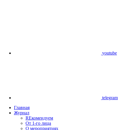
youtube
telegram
Главная
Журнал
REкомендуем
От 1-го лица
О мероприятиях