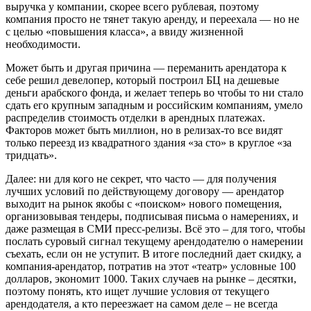
выручка у компании, скорее всего рублевая, поэтому
компания просто не тянет такую аренду, и переехала — но не
с целью «повышения класса», а ввиду жизненной
необходимости.
Может быть и другая причина — переманить арендатора к
себе решил девелопер, который построил БЦ на дешевые
деньги арабского фонда, и желает теперь во чтобы то ни стало
сдать его крупным западным и российским компаниям, умело
распределив стоимость отделки в арендных платежах.
Факторов может быть миллион, но в релизах-то все видят
только переезд из квадратного здания «за сто» в круглое «за
тридцать».
Далее: ни для кого не секрет, что часто — для получения
лучших условий по действующему договору — арендатор
выходит на рынок якобы с «поиском» нового помещения,
организовывая тендеры, подписывая письма о намерениях, и
даже размещая в СМИ пресс-релизы. Всё это – для того, чтобы
послать суровый сигнал текущему арендодателю о намерении
съехать, если он не уступит. В итоге последний дает скидку, а
компания-арендатор, потратив на этот «театр» условные 100
долларов, экономит 1000. Таких случаев на рынке – десятки,
поэтому понять, кто ищет лучшие условия от текущего
арендодателя, а кто переезжает на самом деле – не всегда