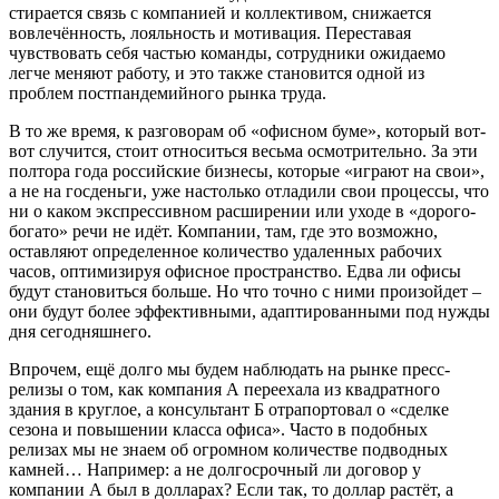
стирается связь с компанией и коллективом, снижается
вовлечённость, лояльность и мотивация. Переставая
чувствовать себя частью команды, сотрудники ожидаемо
легче меняют работу, и это также становится одной из
проблем постпандемийного рынка труда.
В то же время, к разговорам об «офисном буме», который вот-
вот случится, стоит относиться весьма осмотрительно. За эти
полтора года российские бизнесы, которые «играют на свои»,
а не на госденьги, уже настолько отладили свои процессы, что
ни о каком экспрессивном расширении или уходе в «дорого-
богато» речи не идёт. Компании, там, где это возможно,
оставляют определенное количество удаленных рабочих
часов, оптимизируя офисное пространство. Едва ли офисы
будут становиться больше. Но что точно с ними произойдет –
они будут более эффективными, адаптированными под нужды
дня сегодняшнего.
Впрочем, ещё долго мы будем наблюдать на рынке пресс-
релизы о том, как компания А переехала из квадратного
здания в круглое, а консультант Б отрапортовал о «сделке
сезона и повышении класса офиса». Часто в подобных
релизах мы не знаем об огромном количестве подводных
камней… Например: а не долгосрочный ли договор у
компании А был в долларах? Если так, то доллар растёт, а