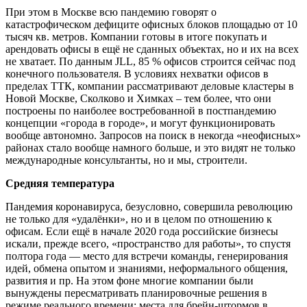
При этом в Москве всю пандемию говорят о
катастрофическом дефиците офисных блоков площадью от 10
тысяч кв. метров. Компании готовы в итоге покупать и
арендовать офисы в ещё не сданных объектах, но и их на всех
не хватает. По данным JLL, 85 % офисов строится сейчас под
конечного пользователя. В условиях нехватки офисов в
пределах ТТК, компании рассматривают деловые кластеры в
Новой Москве, Сколково и Химках – тем более, что они
построены по наиболее востребованной в постпандемию
концепции «города в городе», и могут функционировать
вообще автономно. Запросов на поиск в некогда «неофисных»
районах стало вообще намного больше, и это видят не только
международные консультанты, но и мы, строители.
Средняя температура
Пандемия коронавируса, безусловно, совершила революцию
не только для «удалёнки», но и в целом по отношению к
офисам. Если ещё в начале 2020 года российские бизнесы
искали, прежде всего, «пространство для работы», то спустя
полтора года — место для встречи команды, генерирования
идей, обмена опытом и знаниями, неформального общения,
развития и пр. На этом фоне многие компании были
вынуждены пересматривать планировочные решения в
режиме реального времени: места для брейн-штормов в