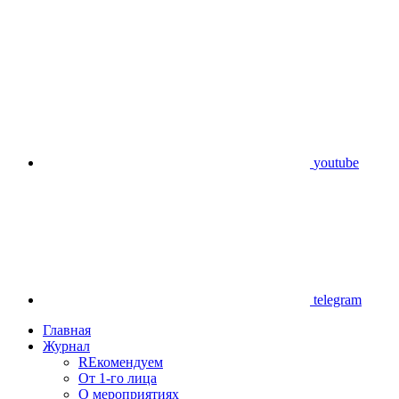
youtube
telegram
Главная
Журнал
REкомендуем
От 1-го лица
О мероприятиях