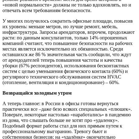
«новой нормальности» должны не только вдохновлять, но и
отвечать всем требованиям безопасности.
У многих получилось сократить офисные площади, повысив
их уровень: меньше метров, но лучше ремонт, мебель,
инфраструктура. Запросы арендаторов, впрочем, продолжают
расти: по данным консультантов, только 14% опрошенных
компаний считают, что повышение безопасности на рабочих
местах является исключительно их обязанностью. Среди
оставшихся же 86 % значительная часть сообщили, что ждут
от арендодателей теперь повышения частоты и качества
уборки (67% респондентов), использования бесконтактных
систем с целью уменьшения физического контакта (60%) и
регулярного технического обслуживания систем HVAC
(отопление, вентиляция и кондиционирование) – 60%.
Возвращайся холодным утром
А теперь главное: в России в офисы готовы вернуться
практически все –даже безо всяких специальных «плюшек».
Поверьте, некоторые настолько «наработались» в пандемию
из дома, что слышать больше не хотят про «удаленку».
Подобный формат работы стал для них прямым путем к
профессиональному выгоранию. Тревогу бьют и
собственники бизнесов: на «удалёнке» окончательно