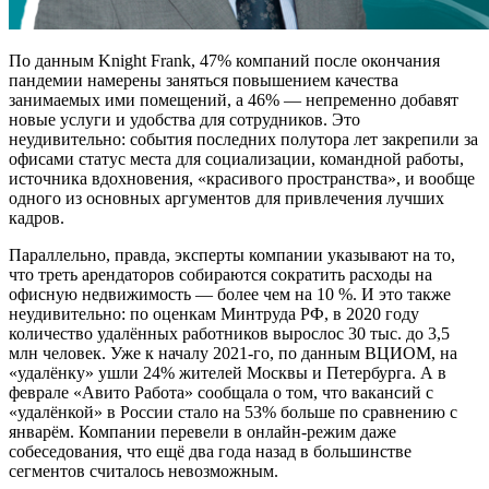
По данным Knight Frank, 47% компаний после окончания
пандемии намерены заняться повышением качества
занимаемых ими помещений, а 46% — непременно добавят
новые услуги и удобства для сотрудников. Это
неудивительно: события последних полутора лет закрепили за
офисами статус места для социализации, командной работы,
источника вдохновения, «красивого пространства», и вообще
одного из основных аргументов для привлечения лучших
кадров.
Параллельно, правда, эксперты компании указывают на то,
что треть арендаторов собираются сократить расходы на
офисную недвижимость — более чем на 10 %. И это также
неудивительно: по оценкам Минтруда РФ, в 2020 году
количество удалённых работников вырослос 30 тыс. до 3,5
млн человек. Уже к началу 2021-го, по данным ВЦИОМ, на
«удалёнку» ушли 24% жителей Москвы и Петербурга. А в
феврале «Авито Работа» сообщала о том, что вакансий с
«удалёнкой» в России стало на 53% больше по сравнению с
январём. Компании перевели в онлайн-режим даже
собеседования, что ещё два года назад в большинстве
сегментов считалось невозможным.