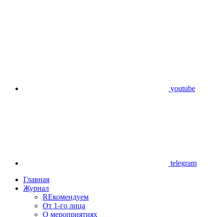
youtube
telegram
Главная
Журнал
REкомендуем
От 1-го лица
О мероприятиях