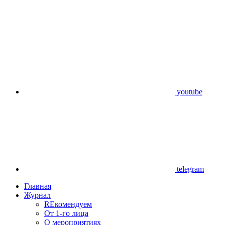
youtube
telegram
Главная
Журнал
REкомендуем
От 1-го лица
О мероприятиях