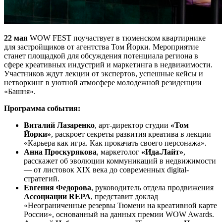
22 мая
WOW FEST поучаствует в тюменском квартирнике
для застройщиков от агентства Том Йорки. Мероприятие
станет площадкой для обсуждения потенциала региона в
сфере креативных индустрий и маркетинга в недвижимости.
Участников ждут лекции от экспертов, успешные кейсы и
нетворкинг в уютной атмосфере молодежной резиденции
«Башня».
Программа события:
Виталий Лазаренко
, арт-директор студии
«Том
Йорки»
, раскроет секреты развития креатива в лекции
«Карьера как игра. Как прокачать своего персонажа».
Анна Проскурякова
, маркетолог
«Ида.Лайт»
,
расскажет об эволюции коммуникаций в недвижимости
— от листовок XIX века до современных digital-
стратегий.
Евгения Федорова
, руководитель отдела продвижения
Ассоциации REPA
, представит доклад
«Неограниченные резервы Тюмени на креативной карте
России», основанный на данных премии WOW Awards.