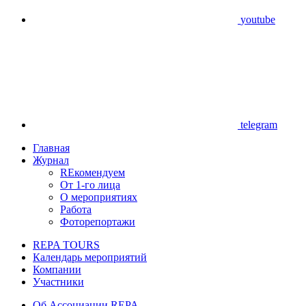
youtube
telegram
Главная
Журнал
REкомендуем
От 1-го лица
О мероприятиях
Работа
Фоторепортажи
REPA TOURS
Календарь мероприятий
Компании
Участники
Об Ассоциации REPA