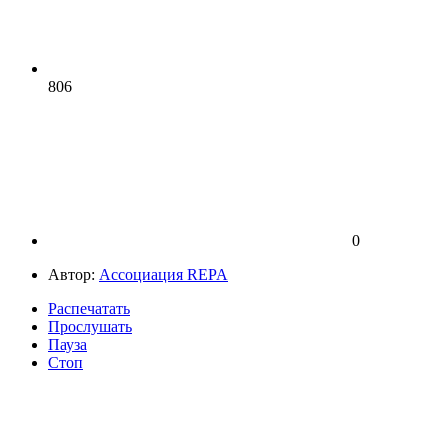
806
0
Автор:
Ассоциация REPA
Распечатать
Прослушать
Пауза
Стоп