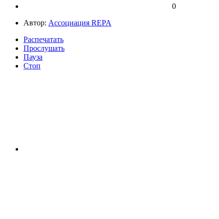
0
Автор:
Ассоциация REPA
Распечатать
Прослушать
Пауза
Стоп