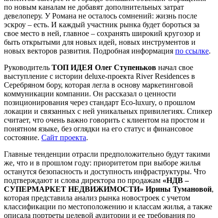
по новым каналам не добавят дополнительных затрат
девелоперу. У Романа не осталось сомнений: жизнь после
эскроу – есть. И каждый участник рынка будет бороться за
свое место в ней, главное – сохранять широкий кругозор и
быть открытыми для новых идей, новых инструментов и
новых векторов развития. Подробная информация
по ссылке
.
Руководитель
ТОП ИДЕЯ Олег Ступеньков
начал свое
выступление с истории deluxe-проекта River Residences в
Серебряном бору, которая легла в основу маркетинговой
коммуникации компании. Он рассказал о ценности
позиционирования через стандарт Eco-luxury, о прошлом
локации и связанных с ней уникальных привилегиях. Спикер
считает, что очень важно говорить с клиентом на простом и
понятном языке, без оглядки на его статус и финансовое
состояние.
Сайт проекта
.
Главные тенденции отрасли предположительно будут такими
же, что и в прошлом году: приоритетом при выборе жилья
останутся безопасность и доступность инфраструктуры. Что
подтверждают и слова директора по продажам
«НДВ –
СУПЕРМАРКЕТ НЕДВИЖИМОСТИ» Ирины Тумановой
,
которая представила анализ рынка новостроек с учетом
классификации по местоположению и классам жилья, а также
описала портреты целевой аудитории и ее требования по