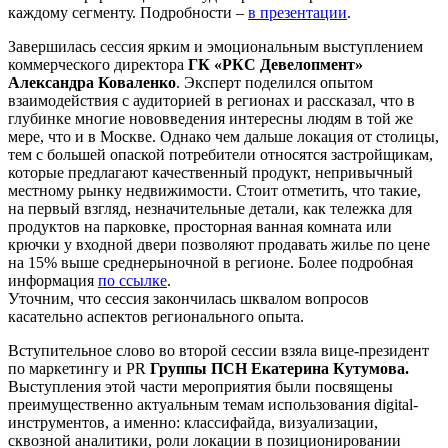
каждому сегменту. Подробности –
в презентации
.
Завершилась сессия ярким и эмоциональным выступлением
коммерческого директора
ГК «РКС Девелопмент»
Александра Коваленко
. Эксперт поделился опытом
взаимодействия с аудиторией в регионах и рассказал, что в
глубинке многие нововведения интересны людям в той же
мере, что и в Москве. Однако чем дальше локация от столицы,
тем с большей опаской потребители относятся застройщикам,
которые предлагают качественный продукт, непривычный
местному рынку недвижимости. Стоит отметить, что такие,
на первый взгляд, незначительные детали, как тележка для
продуктов на парковке, просторная ванная комната или
крючки у входной двери позволяют продавать жилье по цене
на 15% выше среднерыночной в регионе. Более подробная
информация
по ссылке
.
Уточним, что сессия закончилась шквалом вопросов
касательно аспектов регионального опыта.
Вступительное слово во второй сессии взяла вице-президент
по маркетингу и PR
Группы ПСН Екатерина Кутумова.
Выступления этой части мероприятия были посвящены
преимущественно актуальным темам использования digital-
инструментов, а именно: классифайда, визуализации,
сквозной аналитики, роли локации в позиционировании