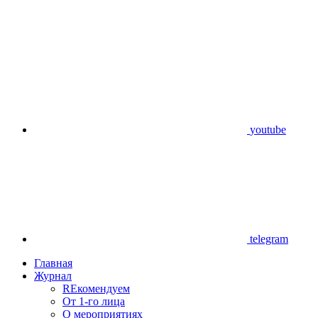
youtube
telegram
Главная
Журнал
REкомендуем
От 1-го лица
О мероприятиях