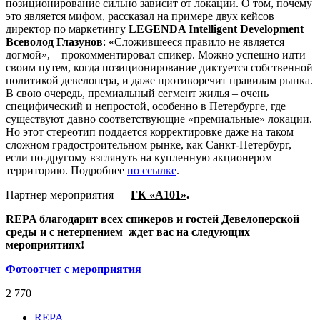
позиционирование сильно зависит от локации. О том, почему
это является мифом, рассказал на примере двух кейсов
директор по маркетингу
LEGENDA Intelligent Development
Всеволод Глазунов
: «Сложившееся правило не является
догмой», – прокомментировал спикер. Можно успешно идти
своим путем, когда позиционирование диктуется собственной
политикой девелопера, и даже противоречит правилам рынка.
В свою очередь, премиальный сегмент жилья – очень
специфический и непростой, особенно в Петербурге, где
существуют давно соответствующие «премиальные» локации.
Но этот стереотип поддается корректировке даже на таком
сложном градостроительном рынке, как Санкт-Петербург,
если по-другому взглянуть на купленную акционером
территорию. Подробнее
по ссылке
.
Партнер мероприятия —
ГК «А101»
.
REPA благодарит всех спикеров и гостей Девелоперской
среды и с нетерпением ждет вас на следующих
мероприятиях!
Фотоотчет с мероприятия
2 770
REPA