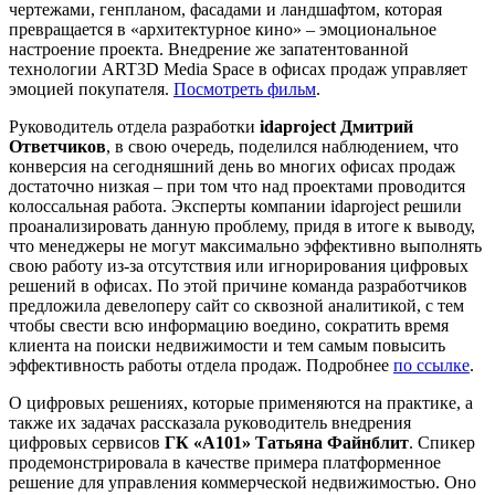
чертежами, генпланом, фасадами и ландшафтом, которая
превращается в «архитектурное кино» – эмоциональное
настроение проекта. Внедрение же запатентованной
технологии ART3D Media Space в офисах продаж управляет
эмоцией покупателя.
Посмотреть фильм
.
Руководитель отдела разработки
idaproject Дмитрий
Ответчиков
, в свою очередь, поделился наблюдением, что
конверсия на сегодняшний день во многих офисах продаж
достаточно низкая – при том что над проектами проводится
колоссальная работа. Эксперты компании idaproject решили
проанализировать данную проблему, придя в итоге к выводу,
что менеджеры не могут максимально эффективно выполнять
свою работу из-за отсутствия или игнорирования цифровых
решений в офисах. По этой причине команда разработчиков
предложила девелоперу сайт со сквозной аналитикой, с тем
чтобы свести всю информацию воедино, сократить время
клиента на поиски недвижимости и тем самым повысить
эффективность работы отдела продаж. Подробнее
по ссылке
.
О цифровых решениях, которые применяются на практике, а
также их задачах рассказала руководитель внедрения
цифровых сервисов
ГК «А101» Татьяна Файнблит
. Спикер
продемонстрировала в качестве примера платформенное
решение для управления коммерческой недвижимостью. Оно