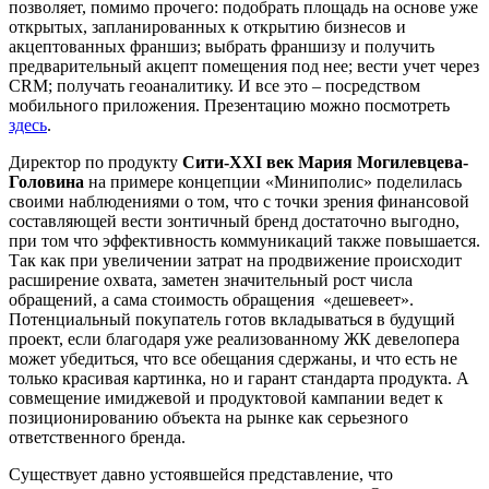
позволяет, помимо прочего: подобрать площадь на основе уже
открытых, запланированных к открытию бизнесов и
акцептованных франшиз; выбрать франшизу и получить
предварительный акцепт помещения под нее; вести учет через
CRM; получать геоаналитику. И все это – посредством
мобильного приложения. Презентацию можно посмотреть
здесь
.
Директор по продукту
Сити-XXI век Мария Могилевцева-
Головина
на примере концепции «Миниполис» поделилась
своими наблюдениями о том, что с точки зрения финансовой
составляющей вести зонтичный бренд достаточно выгодно,
при том что эффективность коммуникаций также повышается.
Так как при увеличении затрат на продвижение происходит
расширение охвата, заметен значительный рост числа
обращений, а сама стоимость обращения «дешевеет».
Потенциальный покупатель готов вкладываться в будущий
проект, если благодаря уже реализованному ЖК девелопера
может убедиться, что все обещания сдержаны, и что есть не
только красивая картинка, но и гарант стандарта продукта. А
совмещение имиджевой и продуктовой кампании ведет к
позиционированию объекта на рынке как серьезного
ответственного бренда.
Существует давно устоявшейся представление, что