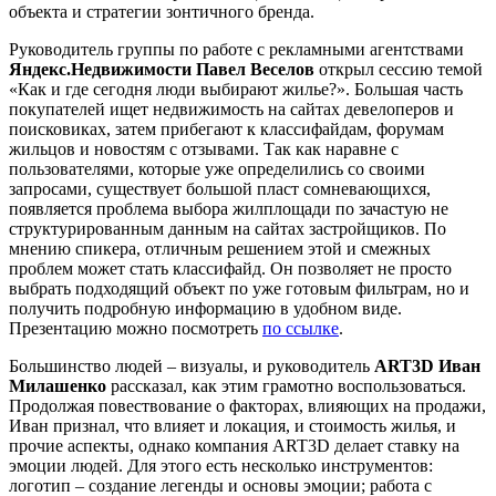
объекта и стратегии зонтичного бренда.
Руководитель группы по работе с рекламными агентствами
Яндекс.Недвижимости Павел Веселов
открыл сессию темой
«Как и где сегодня люди выбирают жилье?». Большая часть
покупателей ищет недвижимость на сайтах девелоперов и
поисковиках, затем прибегают к классифайдам, форумам
жильцов и новостям с отзывами. Так как наравне с
пользователями, которые уже определились со своими
запросами, существует большой пласт сомневающихся,
появляется проблема выбора жилплощади по зачастую не
структурированным данным на сайтах застройщиков. По
мнению спикера, отличным решением этой и смежных
проблем может стать классифайд. Он позволяет не просто
выбрать подходящий объект по уже готовым фильтрам, но и
получить подробную информацию в удобном виде.
Презентацию можно посмотреть
по ссылке
.
Большинство людей – визуалы, и руководитель
ART3D Иван
Милашенко
рассказал, как этим грамотно воспользоваться.
Продолжая повествование о факторах, влияющих на продажи,
Иван признал, что влияет и локация, и стоимость жилья, и
прочие аспекты, однако компания ART3D делает ставку на
эмоции людей. Для этого есть несколько инструментов:
логотип – создание легенды и основы эмоции; работа с