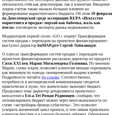
обезопасить себя как девелоперам, так и клиентам. Введение
эскроу-счетов также оказало большое влияние на
формирование маркетингового бюджета. Об этом
19 февраля
на Девелоперской среде ассоциации REPA «Искусство
маркетинга и продаж: порхай как бабочка, жаль как
пчела»
поговорили эксперты рынка недвижимости.
Модератором первой сесии «GO с эскроу! Трансформация
систем продаж с переходом на проектное финансирование»
выступил директор
bnMAP.pro Сергей Лобжанидзе
.
О плюсах трансформации систем продаж с переходом на
проектное финансирование рассказала директор по продукту
Сити-XXI век Мария Могилевцева-Головина.
По мнению
Марии, схема эскроу позволяет клиентам меньше переживать
как минимум по поводу своевременной выдачи ключей.
Подробности читайте
по ссылке
. Соответственно,
потребность в антикризисной коммуникации сводится
практически к нулю, что значительно экономит бюджет.
Продолжил тему директор департамента проектного
консалтинга
Est-a-Tet Роман Родионцев
, сообщив, что
оптимизировать бюджет можно через многоканальность по
схеме «застройщик-брокер-субагенты». Это позволит
ускорить жизненный цикл проекта, и тем самым привлекать
клиентов быстрее и в гораздо больших объемах. Обращения