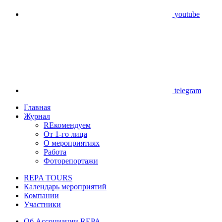
youtube
telegram
Главная
Журнал
REкомендуем
От 1-го лица
О мероприятиях
Работа
Фоторепортажи
REPA TOURS
Календарь мероприятий
Компании
Участники
Об Ассоциации REPA