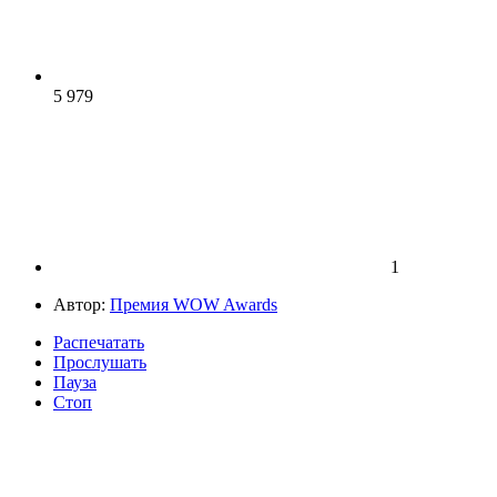
5 979
1
Автор:
Премия WOW Awards
Распечатать
Прослушать
Пауза
Стоп