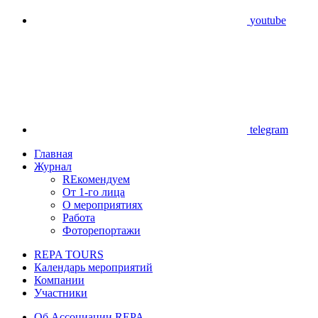
youtube
telegram
Главная
Журнал
REкомендуем
От 1-го лица
О мероприятиях
Работа
Фоторепортажи
REPA TOURS
Календарь мероприятий
Компании
Участники
Об Ассоциации REPA