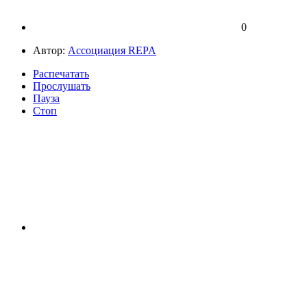
0
Автор:
Ассоциация REPA
Распечатать
Прослушать
Пауза
Стоп