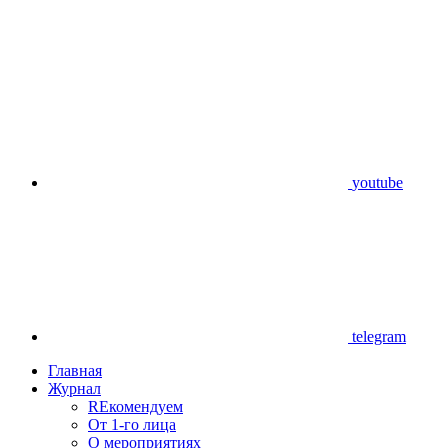
youtube
telegram
Главная
Журнал
REкомендуем
От 1-го лица
О мероприятиях