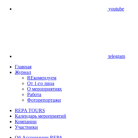
youtube
telegram
Главная
Журнал
REкомендуем
От 1-го лица
О мероприятиях
Работа
Фоторепортажи
REPA TOURS
Календарь мероприятий
Компании
Участники
Об Ассоциации REPA