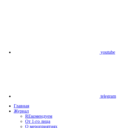
youtube
telegram
Главная
Журнал
REкомендуем
От 1-го лица
О мероприятиях