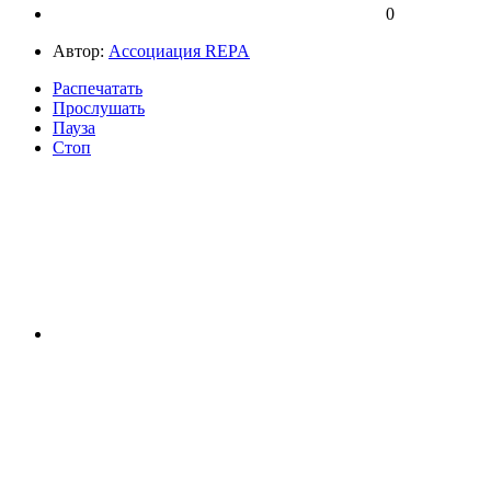
0
Автор:
Ассоциация REPA
Распечатать
Прослушать
Пауза
Стоп