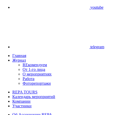
youtube
telegram
Главная
Журнал
REкомендуем
От 1-го лица
О мероприятиях
Работа
Фоторепортажи
REPA TOURS
Календарь мероприятий
Компании
Участники
Об Ассоциации REPA