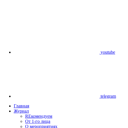
youtube
telegram
Главная
Журнал
REкомендуем
От 1-го лица
О мероприятиях