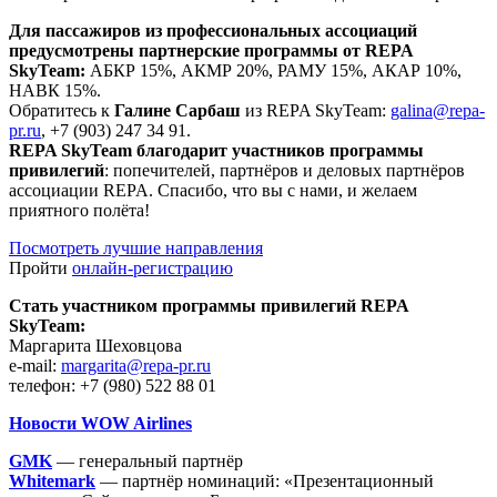
Для пассажиров из профессиональных ассоциаций
предусмотрены партнерские программы от REPA
SkyTeam:
АБКР 15%, АКМР 20%, РАМУ 15%, АКАР 10%,
НАВК 15%.
Обратитесь к
Галине Сарбаш
из REPA SkyTeam:
galina@repa-
pr.ru
, +7 (903) 247 34 91.
REPA SkyTeam благодарит участников программы
привилегий
: попечителей, партнёров и деловых партнёров
ассоциации REPA. Спасибо, что вы с нами, и желаем
приятного полёта!
Посмотреть лучшие направления
Пройти
онлайн-регистрацию
Стать участником программы привилегий REPA
SkyTeam:
Маргарита Шеховцова
e-mail:
margarita@repa-pr.ru
телефон: +7 (980) 522 88 01
Новости WOW Airlines
GMK
— генеральный партнёр
Whitemark
— партнёр номинаций: «Презентационный