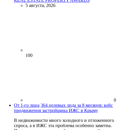
REAL ESTATE PROPERTY AWARDS
5 августа, 2026
100
0
От 1-го лица
364 целевых лида за 8 месяцев: кейс
продвижения застройщика ИЖС в Крыму
В недвижимости много холодного и отложенного
спроса, а в ИЖС эта проблема особенно заметна.