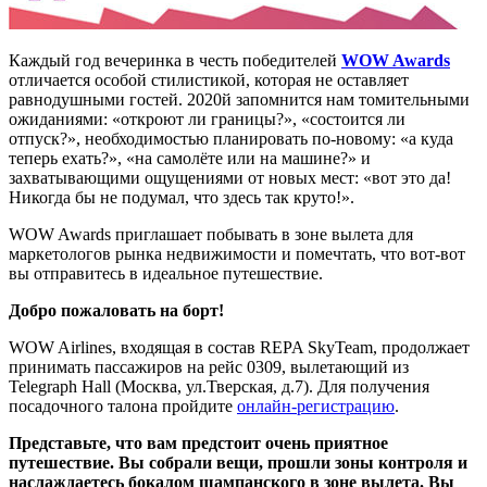
Каждый год вечеринка в честь победителей
WOW Awards
отличается особой стилистикой, которая не оставляет
равнодушными гостей. 2020й запомнится нам томительными
ожиданиями: «откроют ли границы?», «состоится ли
отпуск?», необходимостью планировать по-новому: «а куда
теперь ехать?», «на самолёте или на машине?» и
захватывающими ощущениями от новых мест: «вот это да!
Никогда бы не подумал, что здесь так круто!».
WOW Awards приглашает побывать в зоне вылета для
маркетологов рынка недвижимости и помечтать, что вот-вот
вы отправитесь в идеальное путешествие.
Добро пожаловать на борт!
WOW Airlines, входящая в состав REPA SkyTeam, продолжает
принимать пассажиров на рейс 0309, вылетающий из
Telegraph Hall (Москва, ул.Тверская, д.7). Для получения
посадочного талона пройдите
онлайн-регистрацию
.
Представьте, что вам предстоит очень приятное
путешествие. Вы собрали вещи, прошли зоны контроля и
наслаждаетесь бокалом шампанского в зоне вылета. Вы