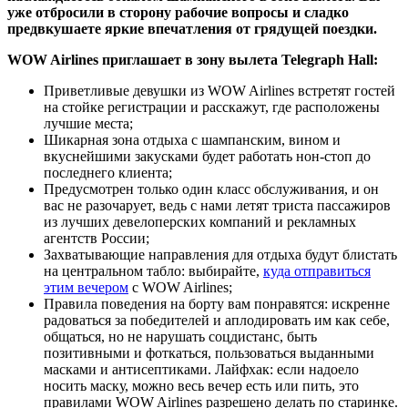
уже отбросили в сторону рабочие вопросы и сладко
предвкушаете яркие впечатления от грядущей поездки.
WOW Airlines приглашает в зону вылета Telegraph Hall:
Приветливые девушки из WOW Airlines встретят гостей
на стойке регистрации и расскажут, где расположены
лучшие места;
Шикарная зона отдыха с шампанским, вином и
вкуснейшими закусками будет работать нон-стоп до
последнего клиента;
Предусмотрен только один класс обслуживания, и он
вас не разочарует, ведь с нами летят триста пассажиров
из лучших девелоперских компаний и рекламных
агентств России;
Захватывающие направления для отдыха будут блистать
на центральном табло: выбирайте,
куда отправиться
этим вечером
с WOW Airlines;
Правила поведения на борту вам понравятся: искренне
радоваться за победителей и аплодировать им как себе,
общаться, но не нарушать соцдистанс, быть
позитивными и фоткаться, пользоваться выданными
масками и антисептиками. Лайфхак: если надоело
носить маску, можно весь вечер есть или пить, это
правилами WOW Airlines разрешено делать по старинке.