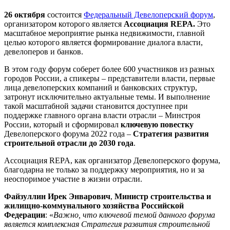
26 октября
состоится
Федеральный Девелоперский форум
,
организатором которого является
Ассоциация REPA.
Это
масштабное мероприятие рынка недвижимости, главной
целью которого является формирование диалога власти,
девелоперов и банков.
В этом году форум соберет более 600 участников из разных
городов России, а спикеры – представители власти, первые
лица девелоперских компаний и банковских структур,
затронут исключительно актуальные темы. И выполнение
такой масштабной задачи становится доступнее при
поддержке главного органа власти отрасли – Минстроя
России, который и сформировал
ключевую повестку
Девелоперского форума 2022 года –
Стратегия развития
строительной отрасли до 2030 года
.
Ассоциация REPA, как организатор Девелоперского форума,
благодарна не только за поддержку мероприятия, но и за
неоспоримое участие в жизни отрасли.
Файзуллин Ирек Энварович
,
Министр строительства и
жилищно-коммунального хозяйства Российской
Федерации
: «
Важно, что ключевой темой данного форума
является комплексная Стратегия развития строительной