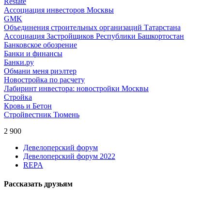
Restate
Ассоциация инвесторов Москвы
GMK
Объединения строительных организаций Татарстана
Ассоциация Застройщиков Республики Башкортостан
Банковское обозрение
Банки и финансы
Банки.ру
Обмани меня риэлтер
Новостройка по расчету
Лабиринт инвестора: новостройки Москвы
Стройка
Кровь и Бетон
Стройвестник Тюмень
2 900
Девелоперский форум
Девелоперский форум 2022
REPA
Рассказать друзьям