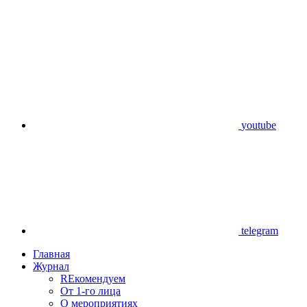
youtube
telegram
Главная
Журнал
REкомендуем
От 1-го лица
О мероприятиях