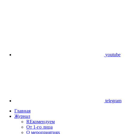
youtube
telegram
Главная
Журнал
REкомендуем
От 1-го лица
О мероприятиях