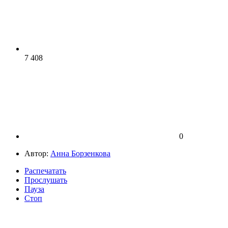
7 408
0
Автор:
Анна Борзенкова
Распечатать
Прослушать
Пауза
Стоп