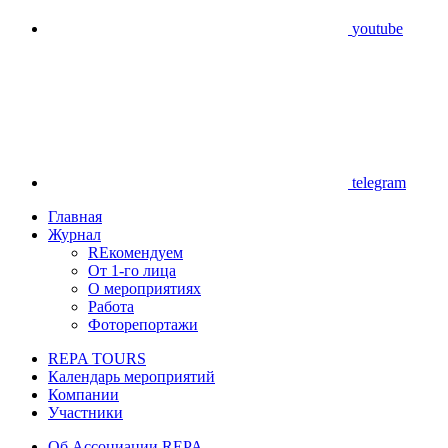
youtube
telegram
Главная
Журнал
REкомендуем
От 1-го лица
О мероприятиях
Работа
Фоторепортажи
REPA TOURS
Календарь мероприятий
Компании
Участники
Об Ассоциации REPA