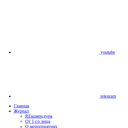
youtube
telegram
Главная
Журнал
REкомендуем
От 1-го лица
О мероприятиях