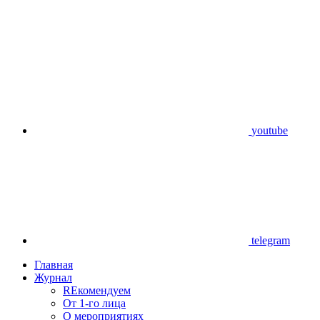
youtube
telegram
Главная
Журнал
REкомендуем
От 1-го лица
О мероприятиях