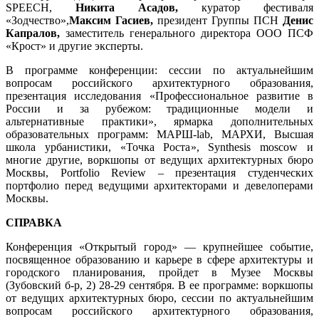
SPEECH,
Никита Асадов,
куратор фестиваля
«Зодчество»,
Максим Гасиев,
президент Группы ПСН
Денис
Капралов,
заместитель генерального директора ООО ПСФ
«Крост» и другие эксперты.
В программе конференции: сессии по актуальнейшим
вопросам российского архитектурного образования,
презентация исследования «Профессиональное развитие в
России и за рубежом: традиционные модели и
альтернативные практики», ярмарка дополнительных
образовательных программ: МАРШ-lab, МАРХИ, Высшая
школа урбанистики, «Точка Роста», Synthesis moscow и
многие другие, воркшопы от ведущих архитектурных бюро
Москвы, Portfolio Review – презентация студенческих
портфолио перед ведущими архитекторами и девелоперами
Москвы.
СПРАВКА
Конференция «Открытый город» — крупнейшее событие,
посвященное образованию и карьере в сфере архитектуры и
городского планирования, пройдет в Музее Москвы
(Зубовский б-р, 2) 28-29 сентября. В ее программе: воркшопы
от ведущих архитектурных бюро, сессии по актуальнейшим
вопросам российского архитектурного образования,