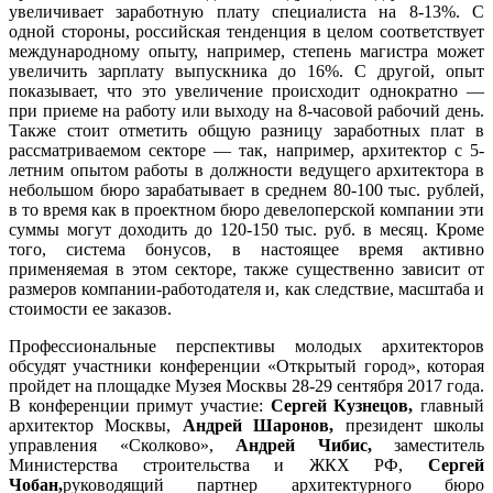
увеличивает заработную плату специалиста на 8-13%. С
одной стороны, российская тенденция в целом соответствует
международному опыту, например, степень магистра может
увеличить зарплату выпускника до 16%. С другой, опыт
показывает, что это увеличение происходит однократно —
при приеме на работу или выходу на 8-часовой рабочий день.
Также стоит отметить общую разницу заработных плат в
рассматриваемом секторе — так, например, архитектор с 5-
летним опытом работы в должности ведущего архитектора в
небольшом бюро зарабатывает в среднем 80-100 тыс. рублей,
в то время как в проектном бюро девелоперской компании эти
суммы могут доходить до 120-150 тыс. руб. в месяц. Кроме
того, система бонусов, в настоящее время активно
применяемая в этом секторе, также существенно зависит от
размеров компании-работодателя и, как следствие, масштаба и
стоимости ее заказов.
Профессиональные перспективы молодых архитекторов
обсудят участники конференции «Открытый город», которая
пройдет на площадке Музея Москвы 28-29 сентября 2017 года.
В конференции примут участие:
Сергей Кузнецов,
главный
архитектор Москвы,
Андрей Шаронов,
президент школы
управления «Сколково»,
Андрей Чибис,
заместитель
Министерства строительства и ЖКХ РФ,
Сергей
Чобан,
руководящий партнер архитектурного бюро