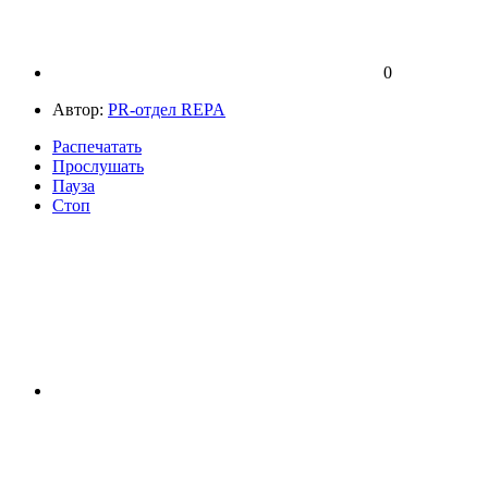
0
Автор:
PR-отдел REPA
Распечатать
Прослушать
Пауза
Стоп