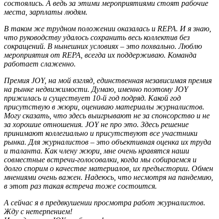
состоялись. А ведь за этими мероприятиями стоят рабочие
места, зарплаты людям.
В таком же трудном положении оказалась и REPA. И я знаю,
что руководству удалось сохранить весь коллектив без
сокращений. В нынешних условиях – это похвально. Люблю
мероприятия от REPA, всегда их поддерживаю. Команда
работает слаженно.
Премия JOY, на мой взгляд, единственная независимая премия
на рынке недвижимости. Думаю, именно поэтому JOY
прижилась и существует 10-й год подряд. Какой год
присутствую в жюри, оцениваю материалы журналистов.
Могу сказать, что здесь выигрывают не за спонсорство и не
за хорошие отношения. JOY не про это. Здесь решение
принимают коллегиально и присутствуют все участники
рынка. Для журналистов – это объективная оценка их труда
и таланта. Как члену жюри, мне очень нравятся наши
совместные встречи-голосовалки, когда мы собираемся и
долго спорим о качестве материалов, их предыстории. Обмен
мнениями очень важен. Надеюсь, что несмотря на пандемию,
в этот раз такая встреча тоже состоится.
А сейчас я в предвкушении просмотра работ журналистов.
Жду с нетерпением!