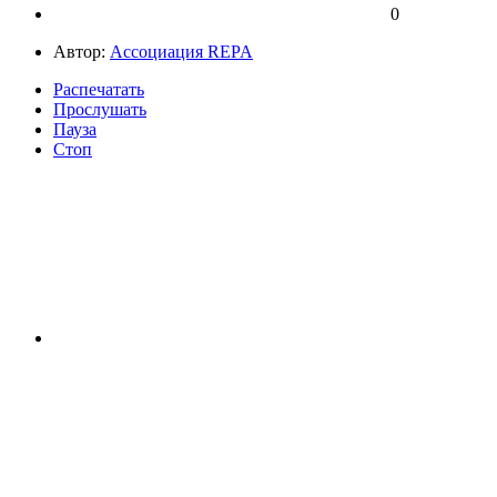
0
Автор:
Ассоциация REPA
Распечатать
Прослушать
Пауза
Стоп