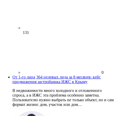
131
0
От 1-го лица
364 целевых лида за 8 месяцев: кейс
продвижения застройщика ИЖС в Крыму
В недвижимости много холодного и отложенного
спроса, а в ИЖС эта проблема особенно заметна.
Пользователю нужно выбрать не только объект, но и сам
формат жизни: дом, участок или дом…