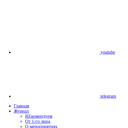
youtube
telegram
Главная
Журнал
REкомендуем
От 1-го лица
О мероприятиях