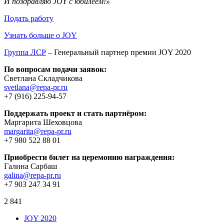
И поздравляю JOY c юбилеем!»
Подать работу
Узнать больше о JOY
Группа ЛСР
– Генеральный партнер премии JOY 2020
По вопросам подачи заявок:
Светлана Складчикова
svetlana@repa-pr.ru
+7 (916) 225-94-57
Поддержать проект и стать партнёром:
Маргарита Шеховцова
margarita@repa-pr.ru
+7 980 522 88 01
Приобрести билет на церемонию награждения:
Галина Сарбаш
galina@repa-pr.ru
+7 903 247 34 91
2 841
JOY 2020