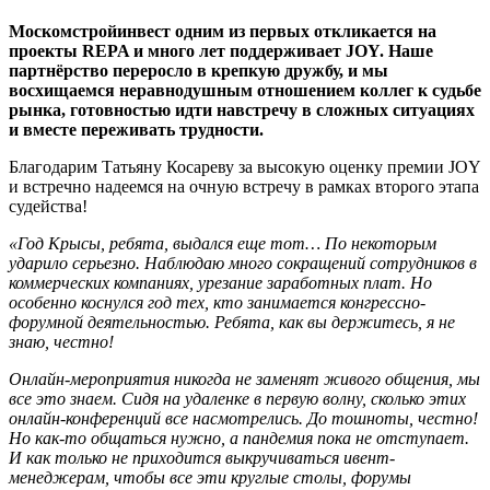
Москомстройинвест одним из первых откликается на
проекты REPA и много лет поддерживает JOY. Наше
партнёрство переросло в крепкую дружбу, и мы
восхищаемся неравнодушным отношением коллег к судьбе
рынка, готовностью идти навстречу в сложных ситуациях
и вместе переживать трудности.
Благодарим Татьяну Косареву за высокую оценку премии JOY
и встречно надеемся на очную встречу в рамках второго этапа
судейства!
«Год Крысы, ребята, выдался еще тот… По некоторым
ударило серьезно. Наблюдаю много сокращений сотрудников в
коммерческих компаниях, урезание заработных плат. Но
особенно коснулся год тех, кто занимается конгрессно-
форумной деятельностью. Ребята, как вы держитесь, я не
знаю, честно!
Онлайн-мероприятия никогда не заменят живого общения, мы
все это знаем. Сидя на удаленке в первую волну, сколько этих
онлайн-конференций все насмотрелись. До тошноты, честно!
Но как-то общаться нужно, а пандемия пока не отступает.
И как только не приходится выкручиваться ивент-
менеджерам, чтобы все эти круглые столы, форумы