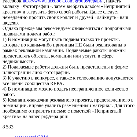
Facebook
https://www.facebook.com/groups/repapr/
, нажать
вкладку «Фотографии», затем выбрать альбом «Непринятый
креатив» и загрузить фото своей работы. Далее следует
немедленно просить своих коллег и друзей «лайкнуть» ваш
шедевр.
Однако прежде мы рекомендуем ознакомиться с подробными
правилами подачи работ:
1) В номинацию могут быть поданы только те проекты,
которые по каким-либо причинам НЕ были реализованы в
рамках рекламной кампании. Подаваемые работы должны
представлять объекты, компании или услуги в сфере
недвижимости.
2) Подаваемые работы должны быть представлены в форме
иллюстрации либо фотографии.
3) К участию в конкурсе, а также к голосованию допускаются
все члены сообщества REPA.
4) В номинацию можно подать неограниченное количество
работ.
5) Компания-заказчик рекламного проекта, представленного в
номинации, вправе удалить размещенный материал. Для этого
необходимо отправить письмо с пометкой «Непринятый
креатив» на адрес pr@repa-pr.ru
8 533