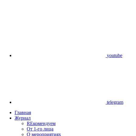
youtube
telegram
Главная
Журнал
REкомендуем
От 1-го лица
О мероприятиях