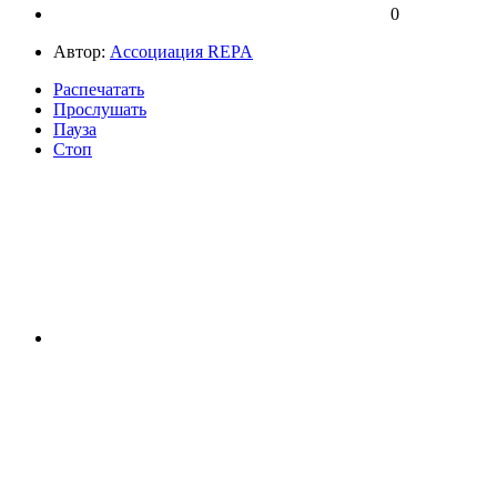
0
Автор:
Ассоциация REPA
Распечатать
Прослушать
Пауза
Стоп