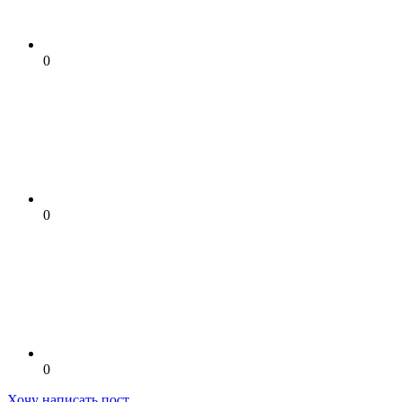
0
0
0
Хочу написать пост