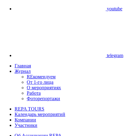
youtube
telegram
Главная
Журнал
REкомендуем
От 1-го лица
О мероприятиях
Работа
Фоторепортажи
REPA TOURS
Календарь мероприятий
Компании
Участники
Об Ассоциации REPA