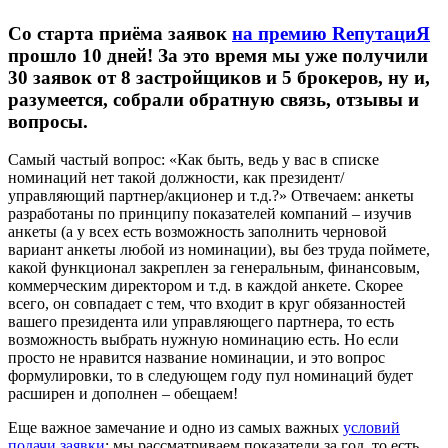
Со старта приёма заявок
на премию RепутациЯ
прошло 10 дней! За это время мы уже получили
30 заявок от 8 застройщиков и 5 брокеров, ну и,
разумеется, собрали обратную связь, отзывы и
вопросы.
Самый частый вопрос: «Как быть, ведь у вас в списке
номинаций нет такой должности, как президент/
управляющий партнер/акционер и т.д.?» Отвечаем: анкеты
разработаны по принципу показателей компаний – изучив
анкеты (а у всех есть возможность заполнить черновой
вариант анкеты любой из номинации), вы без труда поймете,
какой функционал закреплен за генеральным, финансовым,
коммерческим директором и т.д. в каждой анкете. Скорее
всего, он совпадает с тем, что входит в круг обязанностей
вашего президента или управляющего партнера, то есть
возможность выбрать нужную номинацию есть. Но если
просто не нравится название номинации, и это вопрос
формулировки, то в следующем году пул номинаций будет
расширен и дополнен – обещаем!
Еще важное замечание и одно из самых важных
условий
подачи заявки
: мы рассматриваем показатели за год, то есть