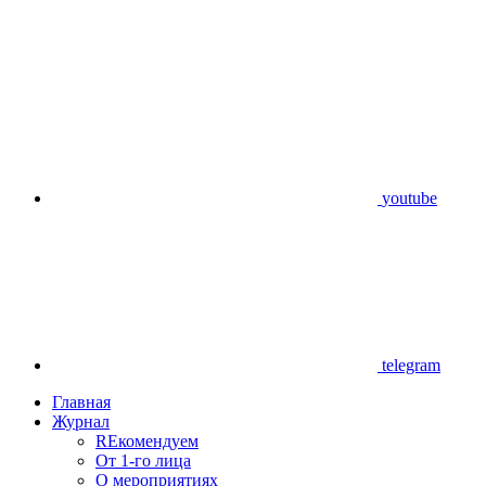
youtube
telegram
Главная
Журнал
REкомендуем
От 1-го лица
О мероприятиях