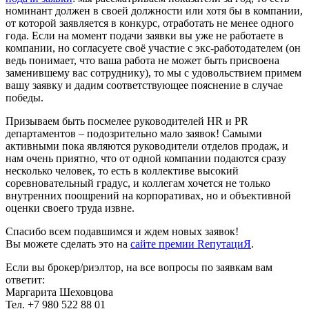
номинант должен в своей должности или хотя бы в компании,
от которой заявляется в конкурс, отработать не менее одного
года. Если на момент подачи заявки вы уже не работаете в
компании, но согласуете своё участие с экс-работодателем (он
ведь понимает, что ваша работа не может быть присвоена
заменившему вас сотруднику), то мы с удовольствием примем
вашу заявку и дадим соответствующее пояснение в случае
победы.
Призываем быть посмелее руководителей HR и PR
департаментов – подозрительно мало заявок! Самыми
активными пока являются руководители отделов продаж, и
нам очень приятно, что от одной компании подаются сразу
несколько человек, то есть в коллективе высокий
соревновательный градус, и коллегам хочется не только
внутренних поощрений на корпоративах, но и объективной
оценки своего труда извне.
Спасибо всем подавшимся и ждем новых заявок!
Вы можете сделать это на
сайте премии RепутациЯ
.
Если вы брокер/риэлтор, на все вопросы по заявкам вам
ответит:
Маргарита Шеховцова
Тел. +7 980 522 88 01