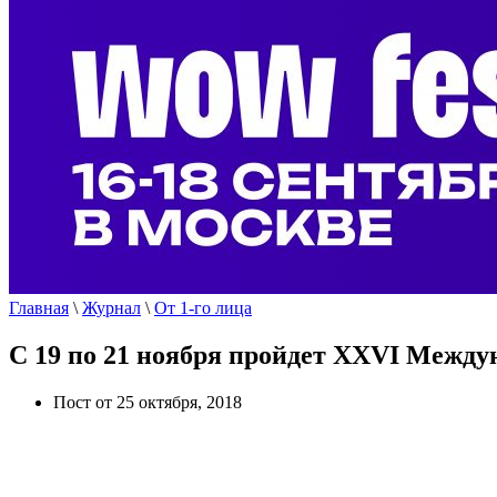
Главная
\
Журнал
\
От 1-го лица
С 19 по 21 ноября пройдет XXVI Между
Пост от 25 октября, 2018