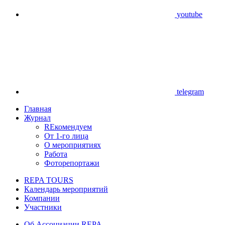
youtube
telegram
Главная
Журнал
REкомендуем
От 1-го лица
О мероприятиях
Работа
Фоторепортажи
REPA TOURS
Календарь мероприятий
Компании
Участники
Об Ассоциации REPA