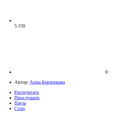
5 159
0
Автор:
Анна Борзенкова
Распечатать
Прослушать
Пауза
Стоп