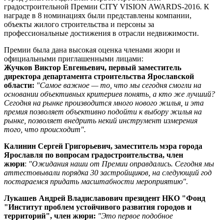
градостроительной Премии CITY VISION AWARDS-2016. К
награде в 8 номинациях были представлены компании,
объекты жилого строительства и персоны за
профессиональные достижения в отрасли недвижимости.
Премии была дана высокая оценка членами жюри и
официальными приглашенными лицами:
Жучков Виктор Евгеньевич, первый заместитель
директора департамента строительства Ярославской
области:
"Самое важное — то, что мы сегодня смогли на
основании объективных критериев понять, а кто же лучший?
Сегодня на рынке производится много нового жилья, и эта
премия позволяет объективно подойти к выбору жилья на
рынке, позволяет внедрить некий инструмент измерения
того, что происходит".
Калинин Сергей Григорьевич, заместитель мэра города
Ярославля по вопросам градостроительства, член
жюри
:
"Ожидания наши от Премии оправдались. Сегодня мы
аттестовывали порядка 30 застройщиков, на следующий год
постараемся придать масштабности мероприятию".
Лукашев Андрей Владиславович президент НКО "Фонд
"Институт проблем устойчивого развития городов и
территорий", член жюри:
"Это первое подобное