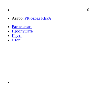
0
Автор:
PR-отдел REPA
Распечатать
Прослушать
Пауза
Стоп