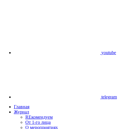
youtube
telegram
Главная
Журнал
REкомендуем
От 1-го лица
О мероприятиях