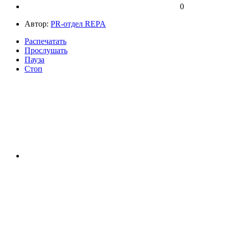
0
Автор:
PR-отдел REPA
Распечатать
Прослушать
Пауза
Стоп