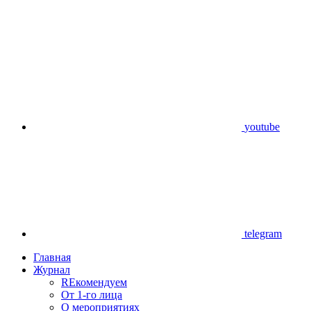
youtube
telegram
Главная
Журнал
REкомендуем
От 1-го лица
О мероприятиях