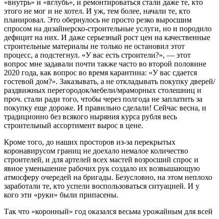
«внутрь» и «вглубь», и ремонтироваться стали даже те, кто
этого не мог и не хотел. И уж, тем более, начали те, кто
планировал. Это обернулось не просто резко выросшим
спросом на дизайнерско-строительные услуги, но и породило
дефицит на них. И даже серьезный рост цен на качественные
строительные материалы не только не остановил этот
процесс, а подстегнул. «У вас есть строители?», — этот
вопрос мне задавали почти также часто во второй половине
2020 года, как вопрос во время карантина: «У вас сдается
гостевой дом?». Заказывать, а не откладывать покупку дверей/
раздвижных перегородок/мебели/мраморных столешниц и
проч. стали ради того, чтобы через полгода не заплатить за
покупку еще дороже. И правильно сделали! Сейчас весна, и
традиционно без всякого ныряния курса рубля весь
строительный ассортимент вырос в цене.
Кроме того, до наших просторов из-за перекрытых
коронавирусом границ не доехало немалое количество
строителей, и для артелей всех мастей возросший спрос и
явное уменьшение рабочих рук создало их возвышающую
атмосферу очередей на бригады. Безусловно, на этом неплохо
заработали те, кто успели воспользоваться ситуацией. И у
кого эти «руки» были припасены.
Так что «коронный» год оказался весьма урожайным для всей