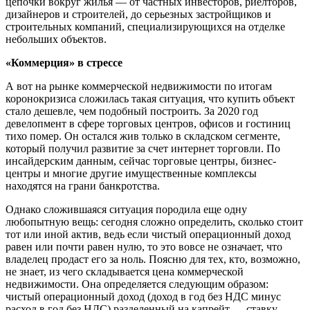
цепочки вокруг жилья — от частных инвесторов, риелторов,
дизайнеров и строителей, до серьезных застройщиков и
строительных компаний, специализирующихся на отделке
небольших объектов.
«Коммерция» в стрессе
А вот на рынке коммерческой недвижимости по итогам
коронокризиса сложилась такая ситуация, что купить объект
стало дешевле, чем подобный построить. За 2020 год
девелопмент в сфере торговых центров, офисов и гостиниц
тихо помер. Он остался жив только в складском сегменте,
который получил развитие за счет интернет торговли. По
инсайдерским данным, сейчас торговые центры, бизнес-
центры и многие другие имущественные комплексы
находятся на грани банкротства.
Однако сложившаяся ситуация породила еще одну
любопытную вещь: сегодня сложно определить, сколько стоит
тот или иной актив, ведь если чистый операционный доход
равен или почти равен нулю, то это вовсе не означает, что
владелец продаст его за ноль. Поясню для тех, кто, возможно,
не знает, из чего складывается цена коммерческой
недвижимости. Она определяется следующим образом:
чистый операционный доход (доход в год без НДС минус
расход в год без НДС) разделенный на капрейт — ставку