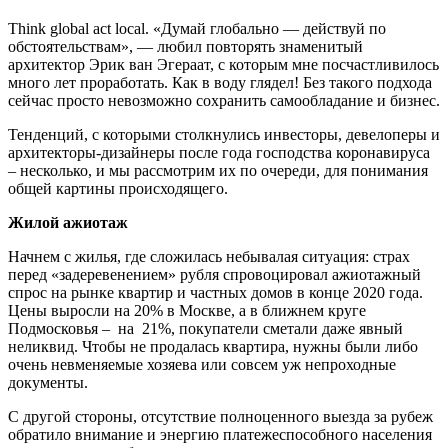
Think global act local. «Думай глобально — действуй по
обстоятельствам», — любил повторять знаменитый
архитектор Эрик ван Эгераат, с которым мне посчастливилось
много лет проработать. Как в воду глядел! Без такого подхода
сейчас просто невозможно сохранить самообладание и бизнес.
Тенденций, с которыми столкнулись инвесторы, девелоперы и
архитекторы-дизайнеры после года господства коронавируса
– несколько, и мы рассмотрим их по очереди, для понимания
общей картины происходящего.
Жилой ажиотаж
Начнем с жилья, где сложилась небывалая ситуация: страх
перед «задеревенением» рубля спровоцировал ажиотажный
спрос на рынке квартир и частных домов в конце 2020 года.
Цены выросли на 20% в Москве, а в ближнем круге
Подмосковья – на 21%, покупатели сметали даже явный
неликвид. Чтобы не продалась квартира, нужны были либо
очень невменяемые хозяева или совсем уж непроходные
документы.
С другой стороны, отсутствие полноценного выезда за рубеж
обратило внимание и энергию платежеспособного населения