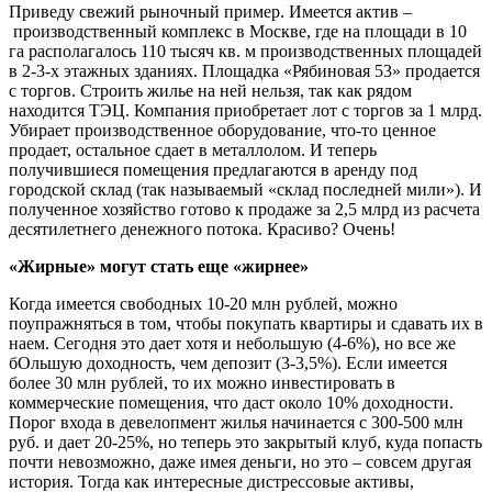
Приведу свежий рыночный пример. Имеется актив –
производственный комплекс в Москве, где на площади в 10
га располагалось 110 тысяч кв. м производственных площадей
в 2-3-х этажных зданиях. Площадка «Рябиновая 53» продается
с торгов. Строить жилье на ней нельзя, так как рядом
находится ТЭЦ. Компания приобретает лот с торгов за 1 млрд.
Убирает производственное оборудование, что-то ценное
продает, остальное сдает в металлолом. И теперь
получившиеся помещения предлагаются в аренду под
городской склад (так называемый «склад последней мили»). И
полученное хозяйство готово к продаже за 2,5 млрд из расчета
десятилетнего денежного потока. Красиво? Очень!
«Жирные» могут стать еще «жирнее»
Когда имеется свободных 10-20 млн рублей, можно
поупражняться в том, чтобы покупать квартиры и сдавать их в
наем. Сегодня это дает хотя и небольшую (4-6%), но все же
бОльшую доходность, чем депозит (3-3,5%). Если имеется
более 30 млн рублей, то их можно инвестировать в
коммерческие помещения, что даст около 10% доходности.
Порог входа в девелопмент жилья начинается с 300-500 млн
руб. и дает 20-25%, но теперь это закрытый клуб, куда попасть
почти невозможно, даже имея деньги, но это – совсем другая
история. Тогда как интересные дистрессовые активы,