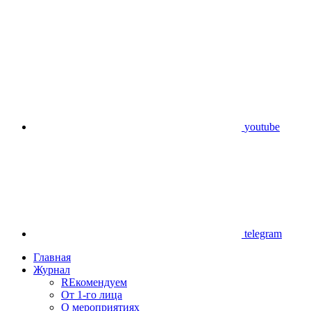
youtube
telegram
Главная
Журнал
REкомендуем
От 1-го лица
О мероприятиях